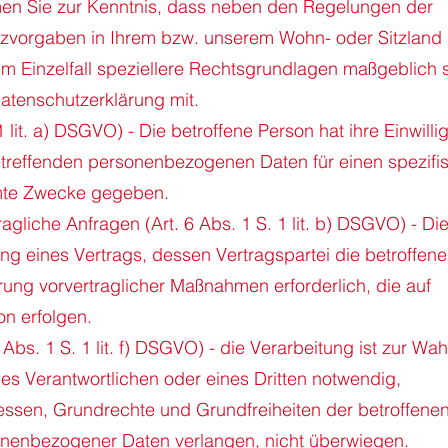
men Sie zur Kenntnis, dass neben den Regelungen der
zvorgaben in Ihrem bzw. unserem Wohn- oder Sitzland
 im Einzelfall speziellere Rechtsgrundlagen maßgeblich s
 Datenschutzerklärung mit.
 1 lit. a) DSGVO) - Die betroffene Person hat ihre Einwill
betreffenden personenbezogenen Daten für einen spezifi
mte Zwecke gegeben.
agliche Anfragen (Art. 6 Abs. 1 S. 1 lit. b) DSGVO) - Di
lung eines Vertrags, dessen Vertragspartei die betroffene
rung vorvertraglicher Maßnahmen erforderlich, die auf
on erfolgen.
 Abs. 1 S. 1 lit. f) DSGVO) - die Verarbeitung ist zur Wa
es Verantwortlichen oder eines Dritten notwendig,
ressen, Grundrechte und Grundfreiheiten der betroffene
onenbezogener Daten verlangen, nicht überwiegen.