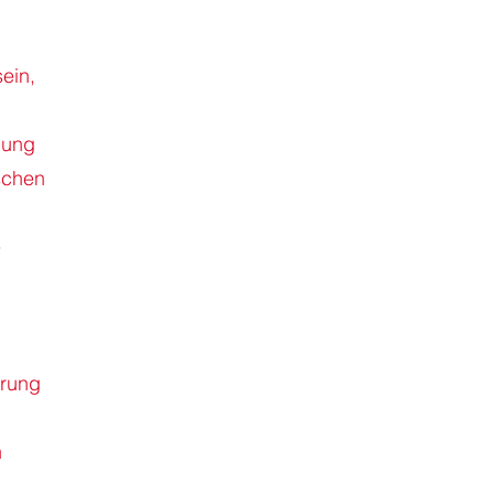
ein,
igung
schen
e
hrung
n