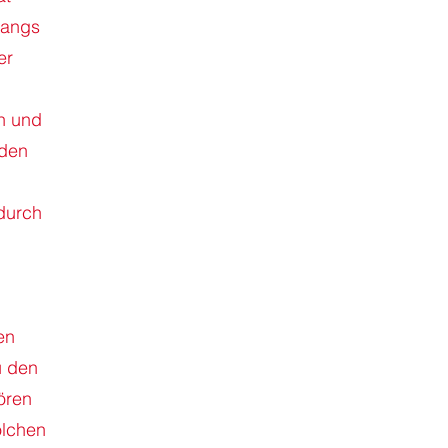
gangs
er
n und
 den
durch
en
u den
ören
olchen